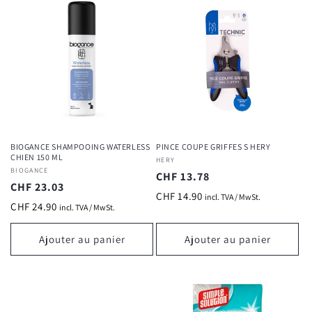
BIOGANCE SHAMPOOING WATERLESS
PINCE COUPE GRIFFES S HERY
CHIEN 150 ML
Fournisseur :
HERY
Fournisseur :
BIOGANCE
Prix
CHF 13.78
Prix
CHF 23.03
habituel
CHF 14.90
incl. TVA / MwSt.
habituel
CHF 24.90
incl. TVA / MwSt.
Ajouter au panier
Ajouter au panier