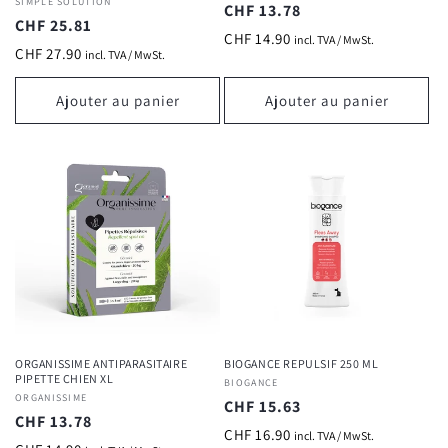
Fournisseur :
SIMPLE SOLUTION
Prix
CHF 13.78
Prix
CHF 25.81
habituel
CHF 14.90
incl. TVA / MwSt.
habituel
CHF 27.90
incl. TVA / MwSt.
Ajouter au panier
Ajouter au panier
ORGANISSIME ANTIPARASITAIRE
BIOGANCE REPULSIF 250 ML
PIPETTE CHIEN XL
Fournisseur :
BIOGANCE
Fournisseur :
ORGANISSIME
Prix
CHF 15.63
Prix
CHF 13.78
habituel
CHF 16.90
incl. TVA / MwSt.
habituel