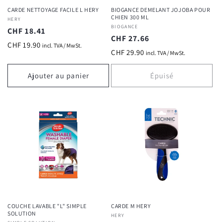
CARDE NETTOYAGE FACILE L HERY
BIOGANCE DEMELANT JOJOBA POUR
CHIEN 300 ML
Fournisseur :
HERY
Fournisseur :
BIOGANCE
Prix
CHF 18.41
Prix
CHF 27.66
habituel
CHF 19.90
incl. TVA / MwSt.
habituel
CHF 29.90
incl. TVA / MwSt.
Ajouter au panier
Épuisé
COUCHE LAVABLE "L" SIMPLE
CARDE M HERY
SOLUTION
Fournisseur :
HERY