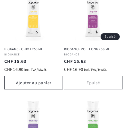
Épuisé
BIOGANCE CHIOT 250 ML
BIOGANCE POIL LONG 250 ML
Fournisseur :
BIOGANCE
Fournisseur :
BIOGANCE
Prix
CHF 15.63
Prix
CHF 15.63
habituel
habituel
CHF 16.90
CHF 16.90
incl. TVA / MwSt.
incl. TVA / MwSt.
Ajouter au panier
Épuisé