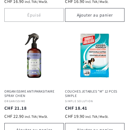
habituel
habituel
CHF 16.90
CHF 16.90
incl. TVA / MwSt.
incl. TVA / MwSt.
Épuisé
Ajouter au panier
ORGANISSIME ANTIPARASITAIRE
COUCHES JETABLES "M" 12 PCES
SPRAY CHIEN
SIMPLE
Fournisseur :
ORGANISSIME
Fournisseur :
SIMPLE SOLUTION
Prix
CHF 21.18
Prix
CHF 18.41
habituel
habituel
CHF 22.90
CHF 19.90
incl. TVA / MwSt.
incl. TVA / MwSt.
Ajouter au panier
Ajouter au panier