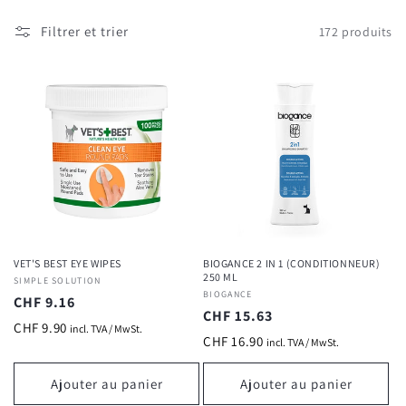
Filtrer et trier
172 produits
VET'S BEST EYE WIPES
BIOGANCE 2 IN 1 (CONDITIONNEUR)
250 ML
Fournisseur :
SIMPLE SOLUTION
Fournisseur :
BIOGANCE
Prix
CHF 9.16
Prix
CHF 15.63
habituel
CHF 9.90
incl. TVA / MwSt.
habituel
CHF 16.90
incl. TVA / MwSt.
Ajouter au panier
Ajouter au panier