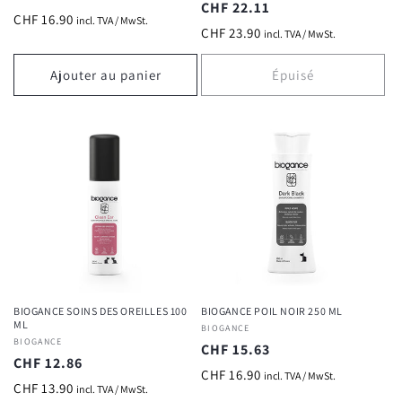
Prix
CHF 22.11
habituel
CHF 16.90
incl. TVA / MwSt.
habituel
CHF 23.90
incl. TVA / MwSt.
Ajouter au panier
Épuisé
BIOGANCE SOINS DES OREILLES 100
BIOGANCE POIL NOIR 250 ML
ML
Fournisseur :
BIOGANCE
Fournisseur :
BIOGANCE
Prix
CHF 15.63
Prix
CHF 12.86
habituel
CHF 16.90
incl. TVA / MwSt.
habituel
CHF 13.90
incl. TVA / MwSt.