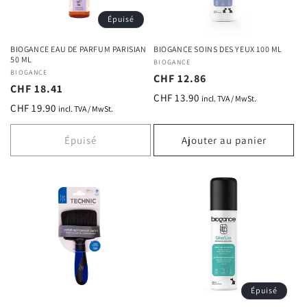
Épuisé
BIOGANCE EAU DE PARFUM PARISIAN
BIOGANCE SOINS DES YEUX 100 ML
50 ML
Fournisseur :
BIOGANCE
Fournisseur :
BIOGANCE
Prix
CHF 12.86
Prix
CHF 18.41
habituel
CHF 13.90
incl. TVA / MwSt.
habituel
CHF 19.90
incl. TVA / MwSt.
Épuisé
Ajouter au panier
Épuisé