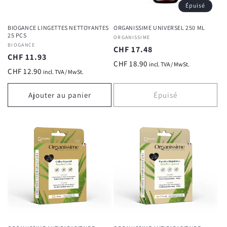
Épuisé
BIOGANCE LINGETTES NETTOYANTES
ORGANISSIME UNIVERSEL 250 ML
25 PCS
Fournisseur :
ORGANISSIME
Fournisseur :
BIOGANCE
Prix
CHF 17.48
Prix
CHF 11.93
habituel
CHF 18.90
incl. TVA / MwSt.
habituel
CHF 12.90
incl. TVA / MwSt.
Ajouter au panier
Épuisé