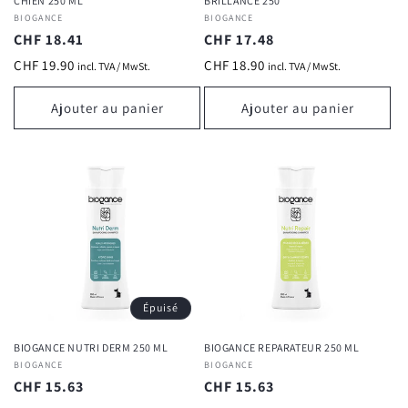
CHIEN 250 ML
BRILLANCE 250
Fournisseur :
BIOGANCE
Fournisseur :
BIOGANCE
Prix
CHF 18.41
Prix
CHF 17.48
habituel
habituel
CHF 19.90
CHF 18.90
incl. TVA / MwSt.
incl. TVA / MwSt.
Ajouter au panier
Ajouter au panier
Épuisé
BIOGANCE NUTRI DERM 250 ML
BIOGANCE REPARATEUR 250 ML
Fournisseur :
BIOGANCE
Fournisseur :
BIOGANCE
Prix
CHF 15.63
Prix
CHF 15.63