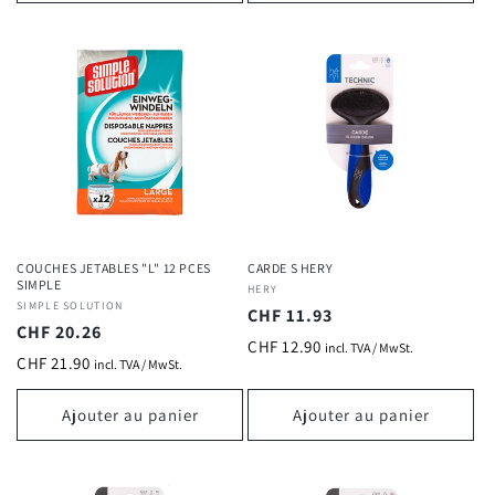
COUCHES JETABLES "L" 12 PCES
CARDE S HERY
SIMPLE
Fournisseur :
HERY
Fournisseur :
SIMPLE SOLUTION
Prix
CHF 11.93
Prix
CHF 20.26
habituel
CHF 12.90
incl. TVA / MwSt.
habituel
CHF 21.90
incl. TVA / MwSt.
Ajouter au panier
Ajouter au panier