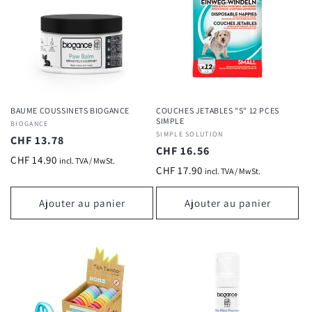
BAUME COUSSINETS BIOGANCE
COUCHES JETABLES "S" 12 PCES
SIMPLE
Fournisseur :
BIOGANCE
Fournisseur :
SIMPLE SOLUTION
Prix
CHF 13.78
Prix
CHF 16.56
habituel
CHF 14.90
incl. TVA / MwSt.
habituel
CHF 17.90
incl. TVA / MwSt.
Ajouter au panier
Ajouter au panier