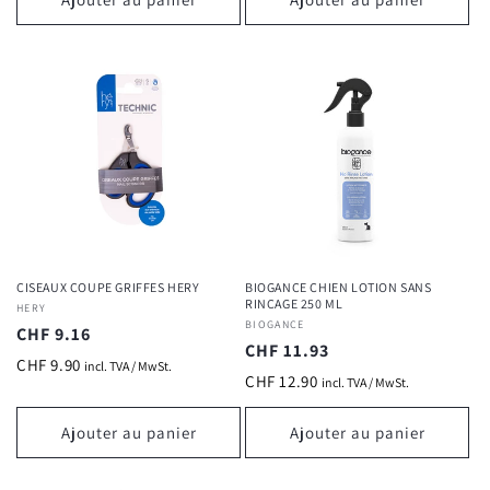
CISEAUX COUPE GRIFFES HERY
BIOGANCE CHIEN LOTION SANS
RINCAGE 250 ML
Fournisseur :
HERY
Fournisseur :
BIOGANCE
Prix
CHF 9.16
Prix
CHF 11.93
habituel
CHF 9.90
incl. TVA / MwSt.
habituel
CHF 12.90
incl. TVA / MwSt.
Ajouter au panier
Ajouter au panier