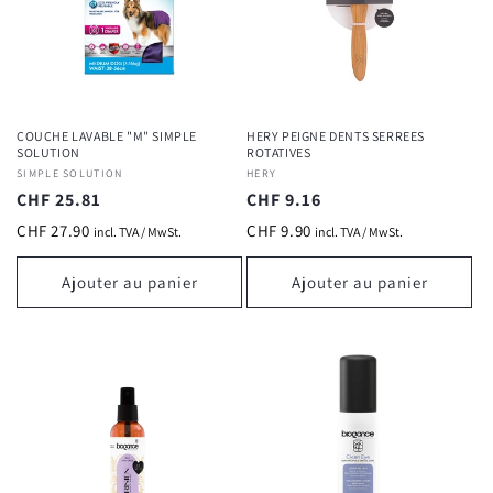
COUCHE LAVABLE "M" SIMPLE
HERY PEIGNE DENTS SERREES
SOLUTION
ROTATIVES
Fournisseur :
SIMPLE SOLUTION
Fournisseur :
HERY
Prix
CHF 25.81
Prix
CHF 9.16
habituel
habituel
CHF 27.90
CHF 9.90
incl. TVA / MwSt.
incl. TVA / MwSt.
Ajouter au panier
Ajouter au panier