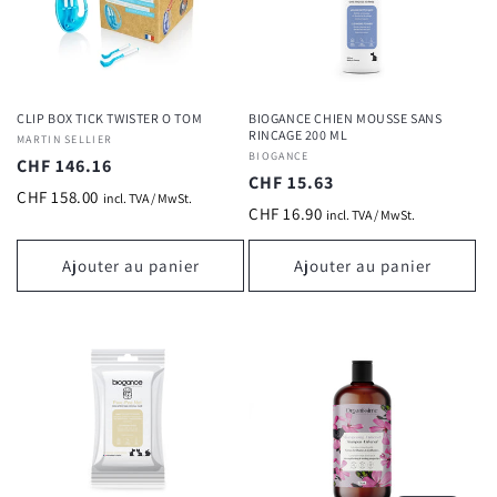
CLIP BOX TICK TWISTER O TOM
BIOGANCE CHIEN MOUSSE SANS
RINCAGE 200 ML
Fournisseur :
MARTIN SELLIER
Fournisseur :
BIOGANCE
Prix
CHF 146.16
Prix
CHF 15.63
habituel
CHF 158.00
incl. TVA / MwSt.
habituel
CHF 16.90
incl. TVA / MwSt.
Ajouter au panier
Ajouter au panier