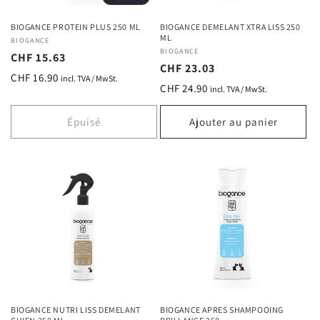
BIOGANCE PROTEIN PLUS 250 ML
BIOGANCE DEMELANT XTRA LISS 250
ML
Fournisseur :
BIOGANCE
Fournisseur :
BIOGANCE
Prix
CHF 15.63
Prix
CHF 23.03
habituel
CHF 16.90
incl. TVA / MwSt.
habituel
CHF 24.90
incl. TVA / MwSt.
Épuisé
Ajouter au panier
BIOGANCE NUTRI LISS DEMELANT
BIOGANCE APRES SHAMPOOING