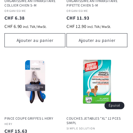
ORGANISSIME ANTIPARASITAIRE
ORGANISSIME ANTIPARASITAIRE
COLLIER CHIEN S-M
PIPETTE CHIEN S-M
Fournisseur :
ORGANISSIME
Fournisseur :
ORGANISSIME
Connexion requise
Prix
CHF 6.38
Prix
CHF 11.93
Connectez-vous à votre compte pour ajouter des
habituel
habituel
CHF 6.90
CHF 12.90
incl. TVA / MwSt.
incl. TVA / MwSt.
produits à votre liste de souhaits et afficher vos
articles précédemment enregistrés.
Ajouter au panier
Ajouter au panier
Se connecter
Épuisé
PINCE COUPE GRIFFES L HERY
COUCHES JETABLES "XL" 12 PCES
SIMPL
Fournisseur :
HERY
Fournisseur :
SIMPLE SOLUTION
Prix
CHF 15.63