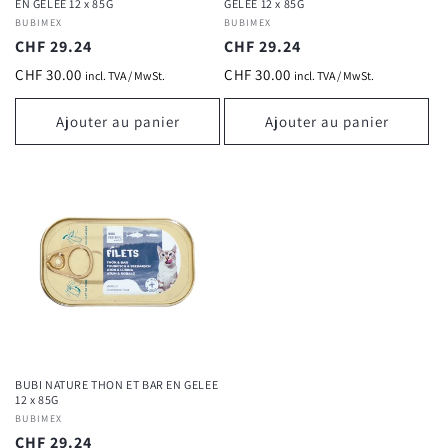
EN GELEE 12 x 85G
GELEE 12 x 85G
Fournisseur :
BUBIMEX
Fournisseur :
BUBIMEX
Prix
CHF 29.24
Prix
CHF 29.24
habituel
habituel
CHF 30.00
CHF 30.00
incl. TVA / MwSt.
incl. TVA / MwSt.
Ajouter au panier
Ajouter au panier
BUBI NATURE THON ET BAR EN GELEE
12 x 85G
Fournisseur :
BUBIMEX
Prix
CHF 29.24