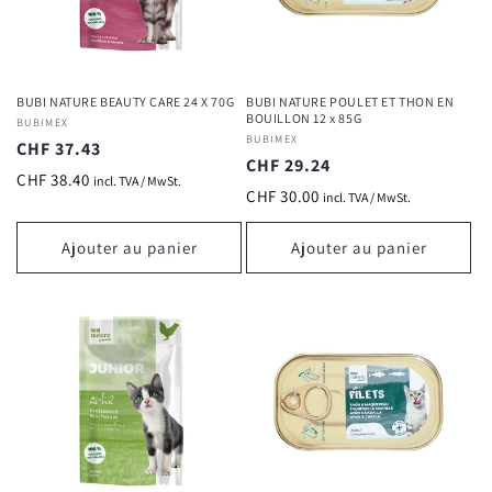
BUBI NATURE BEAUTY CARE 24 X 70G
BUBI NATURE POULET ET THON EN
BOUILLON 12 x 85G
Fournisseur :
BUBIMEX
Fournisseur :
BUBIMEX
Prix
CHF 37.43
Prix
CHF 29.24
habituel
CHF 38.40
incl. TVA / MwSt.
habituel
CHF 30.00
incl. TVA / MwSt.
Ajouter au panier
Ajouter au panier