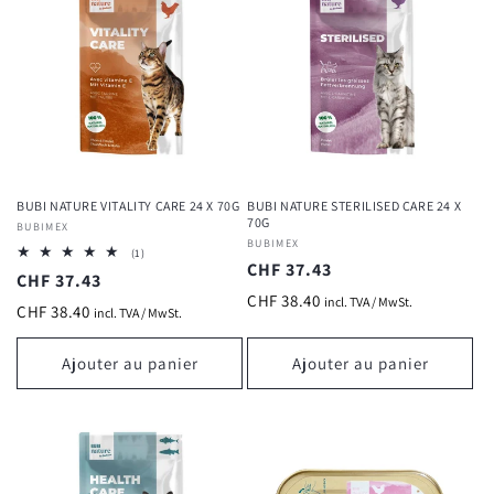
BUBI NATURE VITALITY CARE 24 X 70G
BUBI NATURE STERILISED CARE 24 X
70G
Fournisseur :
BUBIMEX
Fournisseur :
BUBIMEX
1
(1)
Prix
CHF 37.43
total
Prix
CHF 37.43
des
habituel
CHF 38.40
critiques
incl. TVA / MwSt.
habituel
CHF 38.40
incl. TVA / MwSt.
Ajouter au panier
Ajouter au panier