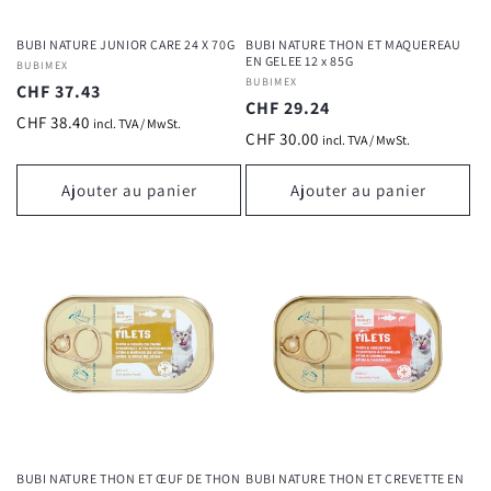
Connexion requise
BUBI NATURE JUNIOR CARE 24 X 70G
BUBI NATURE THON ET MAQUEREAU
Connectez-vous à votre compte pour ajouter des
EN GELEE 12 x 85G
Fournisseur :
BUBIMEX
produits à votre liste de souhaits et afficher vos
Fournisseur :
BUBIMEX
Prix
CHF 37.43
articles précédemment enregistrés.
Prix
CHF 29.24
habituel
CHF 38.40
incl. TVA / MwSt.
habituel
Se connecter
CHF 30.00
incl. TVA / MwSt.
Ajouter au panier
Ajouter au panier
BUBI NATURE THON ET ŒUF DE THON
BUBI NATURE THON ET CREVETTE EN