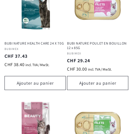
BUBI NATURE HEALTH CARE 24 X 70G
BUBI NATURE POULET EN BOUILLON
12 x 85G
Fournisseur :
BUBIMEX
Fournisseur :
BUBIMEX
Prix
CHF 37.43
Prix
CHF 29.24
habituel
CHF 38.40
incl. TVA / MwSt.
habituel
CHF 30.00
incl. TVA / MwSt.
Ajouter au panier
Ajouter au panier