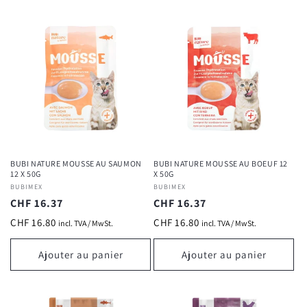
BUBI NATURE MOUSSE AU SAUMON
BUBI NATURE MOUSSE AU BOEUF 12
12 X 50G
X 50G
Fournisseur :
BUBIMEX
Fournisseur :
BUBIMEX
Prix
CHF 16.37
Prix
CHF 16.37
habituel
habituel
CHF 16.80
CHF 16.80
incl. TVA / MwSt.
incl. TVA / MwSt.
Ajouter au panier
Ajouter au panier