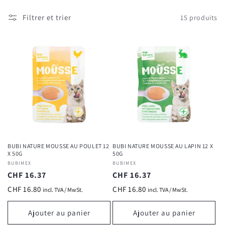
Filtrer et trier
15 produits
BUBI NATURE MOUSSE AU POULET 12
BUBI NATURE MOUSSE AU LAPIN 12 X
X 50G
50G
Fournisseur :
BUBIMEX
Fournisseur :
BUBIMEX
Prix
CHF 16.37
Prix
CHF 16.37
habituel
habituel
CHF 16.80
CHF 16.80
incl. TVA / MwSt.
incl. TVA / MwSt.
Ajouter au panier
Ajouter au panier