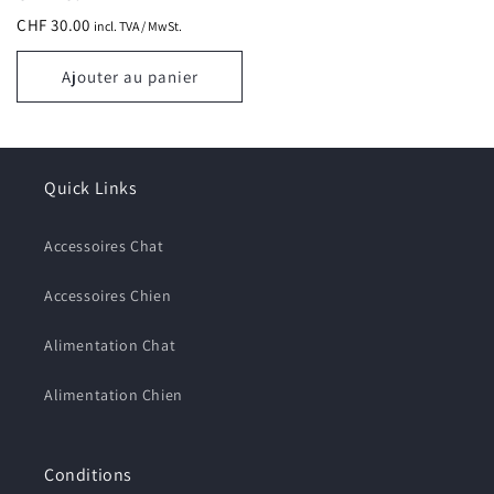
habituel
CHF 30.00
incl. TVA / MwSt.
Ajouter au panier
Quick Links
Accessoires Chat
Accessoires Chien
Alimentation Chat
Alimentation Chien
Conditions