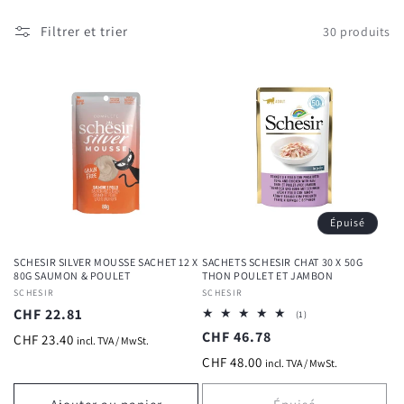
Filtrer et trier
30 produits
Épuisé
SCHESIR SILVER MOUSSE SACHET 12 X
SACHETS SCHESIR CHAT 30 X 50G
80G SAUMON & POULET
THON POULET ET JAMBON
Fournisseur :
SCHESIR
Fournisseur :
SCHESIR
Prix
CHF 22.81
1
(1)
total
habituel
Prix
CHF 46.78
CHF 23.40
des
incl. TVA / MwSt.
critiques
habituel
CHF 48.00
incl. TVA / MwSt.