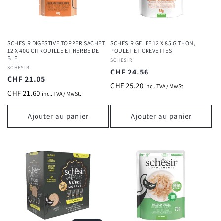
SCHESIR DIGESTIVE TOPPER SACHET
SCHESIR GELEE 12 X 85 G THON,
12 X 40G CITROUILLE ET HERBE DE
POULET ET CREVETTES
BLE
Fournisseur :
SCHESIR
Fournisseur :
SCHESIR
Prix
CHF 24.56
Prix
CHF 21.05
habituel
CHF 25.20
incl. TVA / MwSt.
habituel
CHF 21.60
incl. TVA / MwSt.
Ajouter au panier
Ajouter au panier