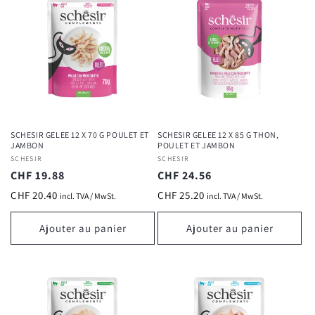
SCHESIR GELEE 12 X 70 G POULET ET
SCHESIR GELEE 12 X 85 G THON,
JAMBON
POULET ET JAMBON
Fournisseur :
SCHESIR
Fournisseur :
SCHESIR
Prix
CHF 19.88
Prix
CHF 24.56
habituel
habituel
CHF 20.40
CHF 25.20
incl. TVA / MwSt.
incl. TVA / MwSt.
Ajouter au panier
Ajouter au panier