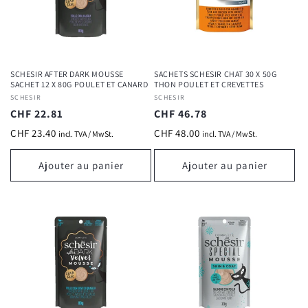
SCHESIR AFTER DARK MOUSSE
SACHETS SCHESIR CHAT 30 X 50G
SACHET 12 X 80G POULET ET CANARD
THON POULET ET CREVETTES
Fournisseur :
SCHESIR
Fournisseur :
SCHESIR
Prix
CHF 22.81
Prix
CHF 46.78
habituel
habituel
CHF 23.40
CHF 48.00
incl. TVA / MwSt.
incl. TVA / MwSt.
Ajouter au panier
Ajouter au panier