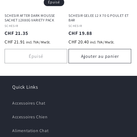
Épuisé
SCHESIR AFTER DARK MOUSSE
SCHESIR GELEE 12 X 70 G POULET ET
SACHET 12X80G VARIETY PACK
BAR
Fournisseur :
SCHESIR
Fournisseur :
SCHESIR
Prix
CHF 21.35
Prix
CHF 19.88
habituel
habituel
CHF 21.91
CHF 20.40
incl. TVA / MwSt.
incl. TVA / MwSt.
Épuisé
Ajouter au panier
Quick Links
Accessoires Chat
Accessoires Chien
Alimentation Chat