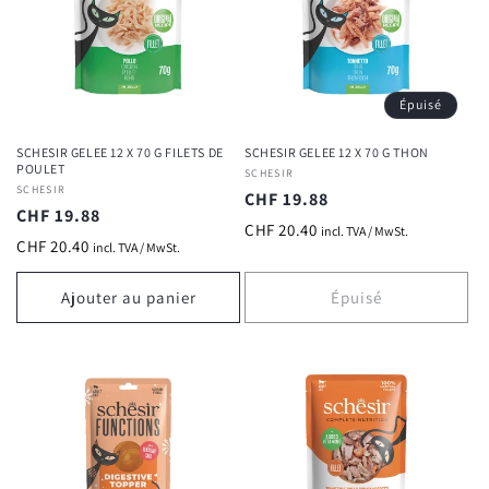
Épuisé
SCHESIR GELEE 12 X 70 G FILETS DE
SCHESIR GELEE 12 X 70 G THON
POULET
Fournisseur :
SCHESIR
Fournisseur :
SCHESIR
Prix
CHF 19.88
Prix
CHF 19.88
habituel
CHF 20.40
incl. TVA / MwSt.
habituel
CHF 20.40
incl. TVA / MwSt.
Ajouter au panier
Épuisé