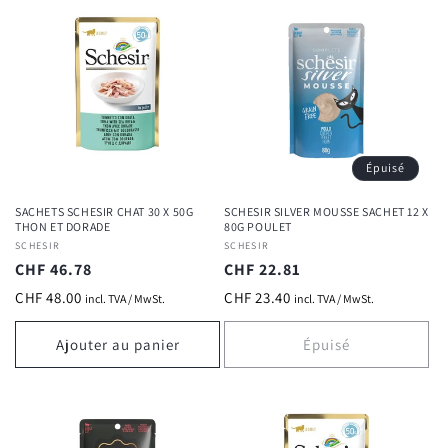
Épuisé
SACHETS SCHESIR CHAT 30 X 50G
SCHESIR SILVER MOUSSE SACHET 12 X
THON ET DORADE
80G POULET
Fournisseur :
SCHESIR
Fournisseur :
SCHESIR
Prix
CHF 46.78
Prix
CHF 22.81
habituel
habituel
CHF 48.00
CHF 23.40
incl. TVA / MwSt.
incl. TVA / MwSt.
Ajouter au panier
Épuisé