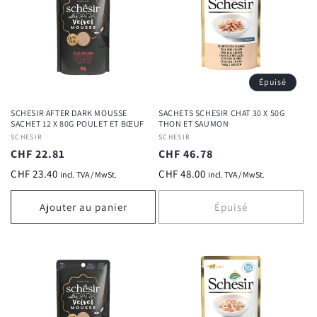
Épuisé
SCHESIR AFTER DARK MOUSSE
SACHETS SCHESIR CHAT 30 X 50G
SACHET 12 X 80G POULET ET BŒUF
THON ET SAUMON
Fournisseur :
SCHESIR
Fournisseur :
SCHESIR
Prix
CHF 22.81
Prix
CHF 46.78
habituel
habituel
CHF 23.40
CHF 48.00
incl. TVA / MwSt.
incl. TVA / MwSt.
Ajouter au panier
Épuisé