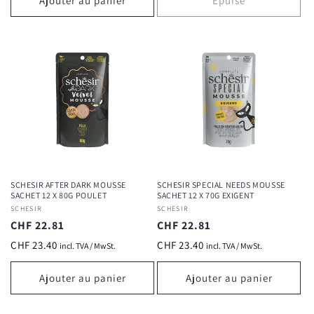
Ajouter au panier
Épuisé
SCHESIR AFTER DARK MOUSSE
SCHESIR SPECIAL NEEDS MOUSSE
SACHET 12 X 80G POULET
SACHET 12 X 70G EXIGENT
Fournisseur :
SCHESIR
Fournisseur :
SCHESIR
Prix
CHF 22.81
Prix
CHF 22.81
habituel
habituel
CHF 23.40
CHF 23.40
incl. TVA / MwSt.
incl. TVA / MwSt.
Ajouter au panier
Ajouter au panier