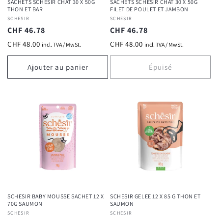
SACHETS SCHESIR CHAT 30 X 50G
SACHETS SCHESIR CHAT 30 X 50G
THON ET BAR
FILET DE POULET ET JAMBON
Fournisseur :
SCHESIR
Fournisseur :
SCHESIR
Prix
CHF 46.78
Prix
CHF 46.78
habituel
habituel
CHF 48.00
CHF 48.00
incl. TVA / MwSt.
incl. TVA / MwSt.
Ajouter au panier
Épuisé
SCHESIR BABY MOUSSE SACHET 12 X
SCHESIR GELEE 12 X 85 G THON ET
70G SAUMON
SAUMON
Fournisseur :
SCHESIR
Fournisseur :
SCHESIR