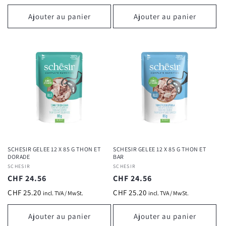
Ajouter au panier
Ajouter au panier
Connexion requise
Connectez-vous à votre compte pour ajouter des
produits à votre liste de souhaits et afficher vos
articles précédemment enregistrés.
Se connecter
SCHESIR GELEE 12 X 85 G THON ET
SCHESIR GELEE 12 X 85 G THON ET
DORADE
BAR
Fournisseur :
SCHESIR
Fournisseur :
SCHESIR
Prix
CHF 24.56
Prix
CHF 24.56
habituel
habituel
CHF 25.20
CHF 25.20
incl. TVA / MwSt.
incl. TVA / MwSt.
Ajouter au panier
Ajouter au panier