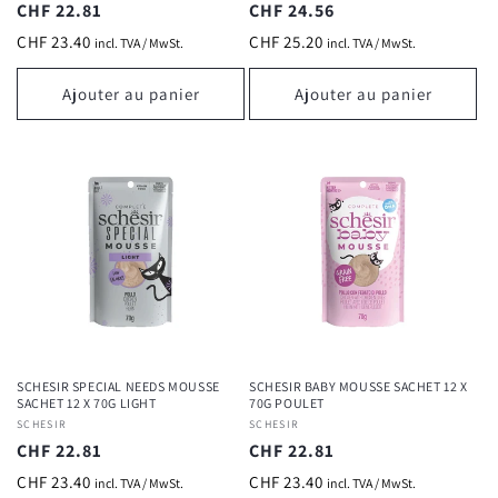
Prix
CHF 22.81
Prix
CHF 24.56
habituel
habituel
CHF 23.40
CHF 25.20
incl. TVA / MwSt.
incl. TVA / MwSt.
Ajouter au panier
Ajouter au panier
SCHESIR SPECIAL NEEDS MOUSSE
SCHESIR BABY MOUSSE SACHET 12 X
SACHET 12 X 70G LIGHT
70G POULET
Fournisseur :
SCHESIR
Fournisseur :
SCHESIR
Prix
CHF 22.81
Prix
CHF 22.81
habituel
habituel
CHF 23.40
CHF 23.40
incl. TVA / MwSt.
incl. TVA / MwSt.