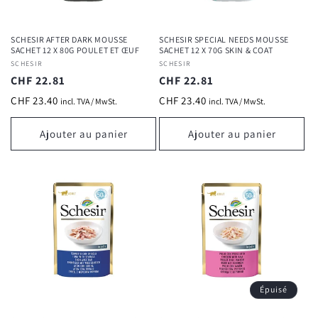
SCHESIR AFTER DARK MOUSSE
SCHESIR SPECIAL NEEDS MOUSSE
SACHET 12 X 80G POULET ET ŒUF
SACHET 12 X 70G SKIN & COAT
Fournisseur :
SCHESIR
Fournisseur :
SCHESIR
Prix
CHF 22.81
Prix
CHF 22.81
habituel
habituel
CHF 23.40
CHF 23.40
incl. TVA / MwSt.
incl. TVA / MwSt.
Ajouter au panier
Ajouter au panier
Épuisé