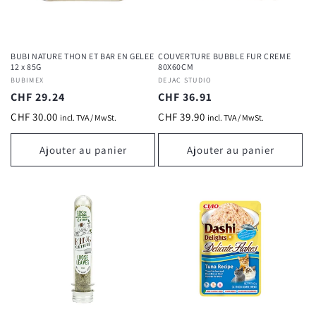
BUBI NATURE THON ET BAR EN GELEE
COUVERTURE BUBBLE FUR CREME
12 x 85G
80X60CM
Fournisseur :
BUBIMEX
Fournisseur :
DEJAC STUDIO
Prix
CHF 29.24
Prix
CHF 36.91
habituel
habituel
CHF 30.00
CHF 39.90
incl. TVA / MwSt.
incl. TVA / MwSt.
Ajouter au panier
Ajouter au panier