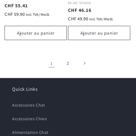
Fournisseur :
DEJAC STUDIO
Prix
CHF 55.41
Prix
CHF 46.16
habituel
CHF 59.90
incl. TVA / MwSt.
habituel
CHF 49.90
incl. TVA / MwSt.
Ajouter au panier
Ajouter au panier
1
2
Quick Links
Accessoires Chat
Accessoires Chien
Alimentation Chat