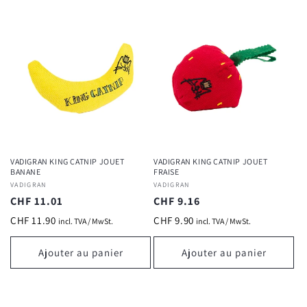
VADIGRAN KING CATNIP JOUET
VADIGRAN KING CATNIP JOUET
BANANE
FRAISE
Fournisseur :
VADIGRAN
Fournisseur :
VADIGRAN
Prix
CHF 11.01
Prix
CHF 9.16
habituel
habituel
CHF 11.90
CHF 9.90
incl. TVA / MwSt.
incl. TVA / MwSt.
Ajouter au panier
Ajouter au panier