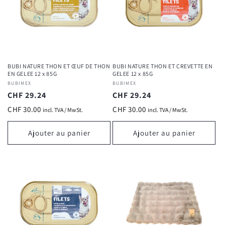
BUBI NATURE THON ET ŒUF DE THON
BUBI NATURE THON ET CREVETTE EN
EN GELEE 12 x 85G
GELEE 12 x 85G
Fournisseur :
BUBIMEX
Fournisseur :
BUBIMEX
Prix
CHF 29.24
Prix
CHF 29.24
habituel
habituel
CHF 30.00
CHF 30.00
incl. TVA / MwSt.
incl. TVA / MwSt.
Ajouter au panier
Ajouter au panier