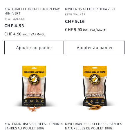
KIWI GAMELLE ANTI-GLOUTON PAW
KIWI TAPIS A LECHER HEXA VERT
MINI VERT
Fournisseur :
KIWI WALKER
Fournisseur :
KIWI WALKER
Prix
CHF 9.16
Prix
CHF 4.53
habituel
CHF 9.90
incl. TVA / MwSt.
habituel
CHF 4.90
incl. TVA / MwSt.
Ajouter au panier
Ajouter au panier
KIWI FRIANDISES SECHEES - TENDRES
KIWI FRIANDISES SECHEES - BANDES
BANDES AU POULET 100G
NATURELLES DE POULET 100G