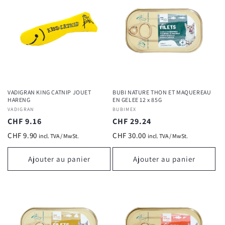
VADIGRAN KING CATNIP JOUET
BUBI NATURE THON ET MAQUEREAU
HARENG
EN GELEE 12 x 85G
Fournisseur :
VADIGRAN
Fournisseur :
BUBIMEX
Prix
CHF 9.16
Prix
CHF 29.24
habituel
habituel
CHF 9.90
CHF 30.00
incl. TVA / MwSt.
incl. TVA / MwSt.
Ajouter au panier
Ajouter au panier