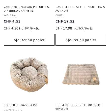
VADIGRAN KING CATNIP FEUILLES
DASHI DELIGHTS FLOCONS DELICATS
D'HERBE À CHAT 45ML
AU THON
Fournisseur :
VADIGRAN
Fournisseur :
CHURU
Prix
CHF 4.53
Prix
CHF 17.52
habituel
habituel
CHF 4.90
CHF 17.98
incl. TVA / MwSt.
incl. TVA / MwSt.
Ajouter au panier
Ajouter au panier
CORBEILLE FRAGOLA T50
COUVERTURE BUBBLE FUR CREME
90X65CM
Fournisseur :
DEJAC STUDIO