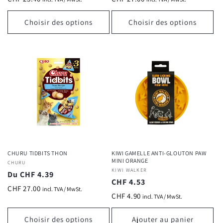
Choisir des options
Choisir des options
CHURU TIDBITS THON
KIWI GAMELLE ANTI-GLOUTON PAW
MINI ORANGE
Fournisseur :
CHURU
Fournisseur :
KIWI WALKER
Prix
Du CHF 4.39
Prix
CHF 4.53
habituel
CHF 27.00
incl. TVA / MwSt.
habituel
CHF 4.90
incl. TVA / MwSt.
Choisir des options
Ajouter au panier