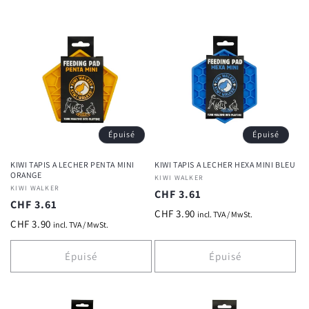
Épuisé
Épuisé
KIWI TAPIS A LECHER PENTA MINI
KIWI TAPIS A LECHER HEXA MINI BLEU
ORANGE
Fournisseur :
KIWI WALKER
Fournisseur :
KIWI WALKER
Prix
CHF 3.61
Prix
CHF 3.61
habituel
CHF 3.90
incl. TVA / MwSt.
habituel
CHF 3.90
incl. TVA / MwSt.
Épuisé
Épuisé