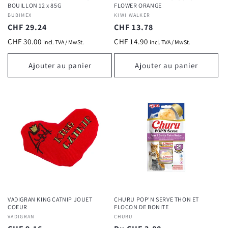
BOUILLON 12 x 85G
FLOWER ORANGE
Fournisseur :
BUBIMEX
Fournisseur :
KIWI WALKER
Prix
CHF 29.24
Prix
CHF 13.78
habituel
habituel
CHF 30.00
CHF 14.90
incl. TVA / MwSt.
incl. TVA / MwSt.
Ajouter au panier
Ajouter au panier
VADIGRAN KING CATNIP JOUET
CHURU POP'N SERVE THON ET
COEUR
FLOCON DE BONITE
Fournisseur :
VADIGRAN
Fournisseur :
CHURU