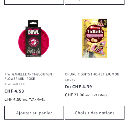
KIWI GAMELLE ANTI-GLOUTON
CHURU TIDBITS THON ET SAUMON
FLOWER MINI ROSE
Fournisseur :
CHURU
Fournisseur :
KIWI WALKER
Prix
Du CHF 4.39
Prix
CHF 4.53
habituel
CHF 27.00
incl. TVA / MwSt.
habituel
CHF 4.90
incl. TVA / MwSt.
Ajouter au panier
Choisir des options