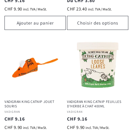
Prix
CHF 9.16
Prix
Du CHF 3.80
habituel
habituel
CHF 9.90
CHF 23.40
incl. TVA / MwSt.
incl. TVA / MwSt.
Ajouter au panier
Choisir des options
VADIGRAN KING CATNIP JOUET
VADIGRAN KING CATNIP FEUILLES
SOURIS
D'HERBE À CHAT 400ML
Fournisseur :
VADIGRAN
Fournisseur :
VADIGRAN
Prix
CHF 9.16
Prix
CHF 9.16
habituel
habituel
CHF 9.90
CHF 9.90
incl. TVA / MwSt.
incl. TVA / MwSt.