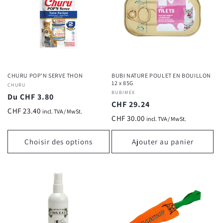
CHURU POP'N SERVE THON
BUBI NATURE POULET EN BOUILLON
12 x 85G
Fournisseur :
CHURU
Fournisseur :
BUBIMEX
Prix
Du CHF 3.80
Prix
CHF 29.24
habituel
CHF 23.40
incl. TVA / MwSt.
habituel
CHF 30.00
incl. TVA / MwSt.
Choisir des options
Ajouter au panier