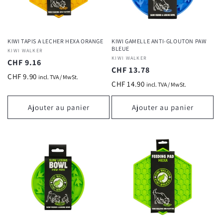
KIWI TAPIS A LECHER HEXA ORANGE
KIWI GAMELLE ANTI-GLOUTON PAW
BLEUE
Fournisseur :
KIWI WALKER
Fournisseur :
KIWI WALKER
Prix
CHF 9.16
Prix
CHF 13.78
habituel
CHF 9.90
incl. TVA / MwSt.
habituel
CHF 14.90
incl. TVA / MwSt.
Ajouter au panier
Ajouter au panier