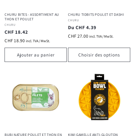
CHURU BITES - ASSORTIMENT AU
CHURU TIDBITS POULET ET DASHI
THON ET POULET
Fournisseur :
CHURU
Connexion requise
Fournisseur :
CHURU
Prix
Du CHF 4.39
Prix
CHF 18.42
Connectez-vous à votre compte pour ajouter des
habituel
CHF 27.00
incl. TVA / MwSt.
habituel
produits à votre liste de souhaits et afficher vos
CHF 18.90
incl. TVA / MwSt.
articles précédemment enregistrés.
Ajouter au panier
Choisir des options
Se connecter
BUBI NATURE POULET ET THON EN
KIWI GAMELLE ANTI-GLOUTON