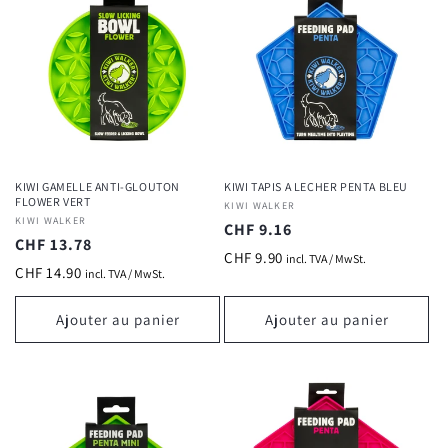
KIWI GAMELLE ANTI-GLOUTON
KIWI TAPIS A LECHER PENTA BLEU
FLOWER VERT
Fournisseur :
KIWI WALKER
Fournisseur :
KIWI WALKER
Prix
CHF 9.16
Prix
CHF 13.78
habituel
CHF 9.90
incl. TVA / MwSt.
habituel
CHF 14.90
incl. TVA / MwSt.
Ajouter au panier
Ajouter au panier