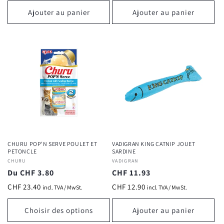
Ajouter au panier
Ajouter au panier
CHURU POP'N SERVE POULET ET
VADIGRAN KING CATNIP JOUET
PETONCLE
SARDINE
Fournisseur :
CHURU
Fournisseur :
VADIGRAN
Prix
Du CHF 3.80
Prix
CHF 11.93
habituel
habituel
CHF 23.40
CHF 12.90
incl. TVA / MwSt.
incl. TVA / MwSt.
Choisir des options
Ajouter au panier