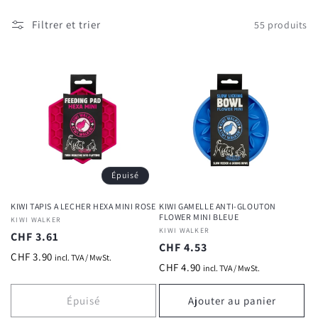
Filtrer et trier
55 produits
Épuisé
KIWI TAPIS A LECHER HEXA MINI ROSE
KIWI GAMELLE ANTI-GLOUTON
FLOWER MINI BLEUE
Fournisseur :
KIWI WALKER
Fournisseur :
KIWI WALKER
Prix
CHF 3.61
Prix
CHF 4.53
habituel
CHF 3.90
incl. TVA / MwSt.
habituel
CHF 4.90
incl. TVA / MwSt.
Épuisé
Ajouter au panier