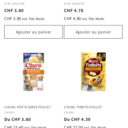
Fournisseur :
KIWI WALKER
Fournisseur :
KIWI WALKER
Prix
CHF 3.80
Prix
CHF 4.78
habituel
habituel
CHF 3.90
CHF 4.90
incl. TVA / MwSt.
incl. TVA / MwSt.
Ajouter au panier
Ajouter au panier
CHURU POP'N SERVE POULET
CHURU TIDBITS POULET
Fournisseur :
CHURU
Fournisseur :
CHURU
Prix
Du CHF 3.80
Prix
Du CHF 4.39
habituel
habituel
CHF 23.40
CHF 27.00
incl. TVA / MwSt.
incl. TVA / MwSt.