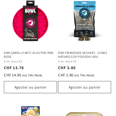
KIWI GAMELLE ANTI-GLOUTON PAW
KIWI FRIANDISES SECHEES - CUBES
ROSE
NATURELS DE POISSON 100G
Fournisseur :
KIWI WALKER
Fournisseur :
KIWI WALKER
Prix
CHF 13.78
Prix
CHF 3.80
habituel
habituel
CHF 14.90
CHF 3.90
incl. TVA / MwSt.
incl. TVA / MwSt.
Ajouter au panier
Ajouter au panier