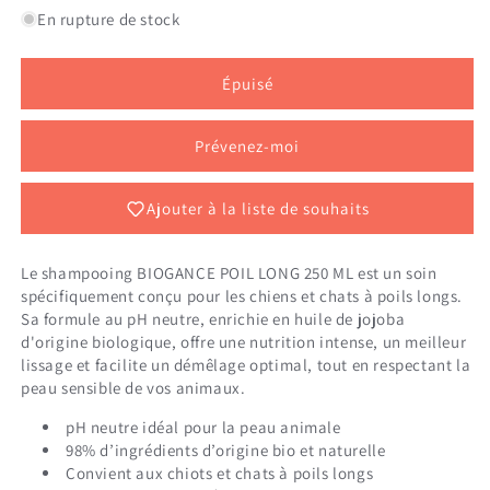
de
de
En rupture de stock
BIOGANCE
BIOGANCE
POIL
POIL
LONG
LONG
Épuisé
250
250
ML
ML
Prévenez-moi
Ajouter à la liste de souhaits
Le shampooing BIOGANCE POIL LONG 250 ML est un soin
spécifiquement conçu pour les chiens et chats à poils longs.
Sa formule au pH neutre, enrichie en huile de jojoba
d'origine biologique, offre une nutrition intense, un meilleur
lissage et facilite un démêlage optimal, tout en respectant la
peau sensible de vos animaux.
pH neutre idéal pour la peau animale
98% d’ingrédients d’origine bio et naturelle
Convient aux chiots et chats à poils longs