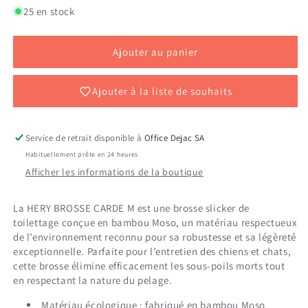
de
de
25 en stock
HERY
HERY
BROSSE
BROSSE
CARDE
CARDE
Ajouter au panier
M
M
Ajouter à la liste de souhaits
Service de retrait disponible à
Office Dejac SA
Habituellement prête en 24 heures
Afficher les informations de la boutique
La HERY BROSSE CARDE M est une brosse slicker de
toilettage conçue en bambou Moso, un matériau respectueux
de l’environnement reconnu pour sa robustesse et sa légèreté
exceptionnelle. Parfaite pour l’entretien des chiens et chats,
cette brosse élimine efficacement les sous-poils morts tout
en respectant la nature du pelage.
Matériau écologique : fabriqué en bambou Moso