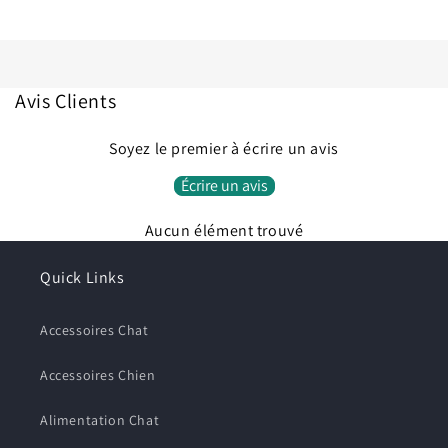
Avis Clients
Soyez le premier à écrire un avis
Écrire un avis
Aucun élément trouvé
Quick Links
Connexion requise
Connectez-vous à votre compte pour ajouter des
Accessoires Chat
produits à votre liste de souhaits et afficher vos
articles précédemment enregistrés.
Accessoires Chien
Se connecter
Alimentation Chat