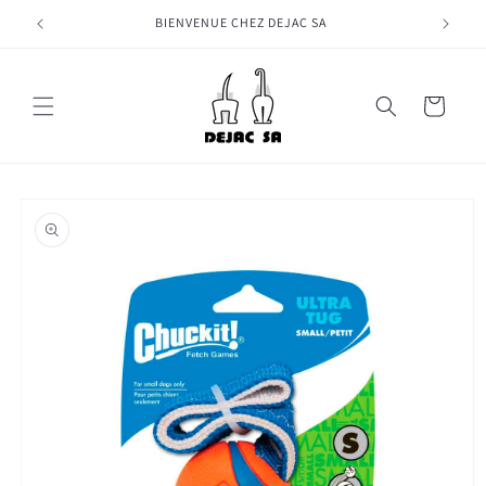
et
passer
BIENVENUE CHEZ DEJAC SA
au
contenu
Panier
Passer aux
informations
produits