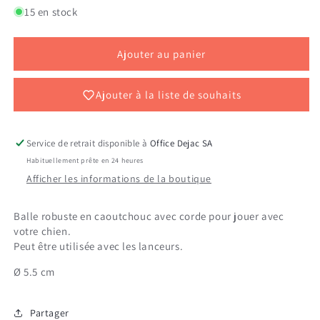
de
de
15 en stock
ULTRA
ULTRA
TUG
TUG
SMALL
SMALL
Ajouter au panier
Ajouter à la liste de souhaits
Service de retrait disponible à
Office Dejac SA
Habituellement prête en 24 heures
Afficher les informations de la boutique
Balle robuste en caoutchouc avec corde pour jouer avec
votre chien.
Peut être utilisée avec les lanceurs.
Ø 5.5 cm
Partager