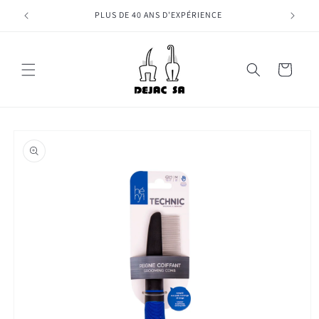
et
passer
PLUS DE 40 ANS D'EXPÉRIENCE
au
contenu
Panier
Passer aux
informations
produits