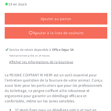
de
de
19 en stock
PEIGNE
PEIGNE
COIFFANT
COIFFANT
M
M
Ajouter au panier
HERY
HERY
Ajouter à la liste de souhaits
Service de retrait disponible à
Office Dejac SA
Habituellement prête en 24 heures
Afficher les informations de la boutique
Le PEIGNE COIFFANT M HERY est un outil essentiel pour
l’entretien quotidien de la fourrure de votre animal. Conçu
aussi bien pour les particuliers que pour les professionnels
du toilettage, ce peigne coiffant allie robustesse et
ergonomie pour garantir un démêlage efficace et
confortable, même sur les zones sensibles.
37 dents fines pour un démêlage précis et tout en