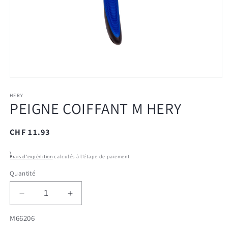
Ouvrir
le
média
HERY
PEIGNE COIFFANT M HERY
1
dans
une
fenêtre
Prix
CHF 11.93
modale
habituel
\
Frais d'expédition
calculés à l'étape de paiement.
Quantité
Réduire
Augmenter
la
la
SKU:
M66206
quantité
quantité