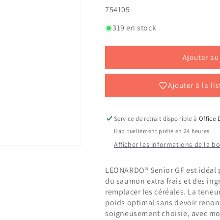
la
la
SKU:
754105
quantité
quantité
de
de
319 en stock
LEONARDO
LEONARDO
SENIOR
SENIOR
GF
GF
Ajouter au
0.3
0.3
kg
kg
Ajouter à la li
Service de retrait disponible à
Office 
Habituellement prête en 24 heures
Afficher les informations de la b
LEONARDO® Senior GF est idéal po
du saumon extra frais et des in
remplacer les céréales. La teneu
poids optimal sans devoir renon
soigneusement choisie, avec mo