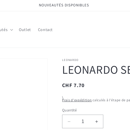
NOUVEAUTÉS DISPONIBLES
utés
Outlet
Contact
LEONARDO
LEONARDO SE
Prix
CHF 7.70
habituel
\
Frais d'expédition
calculés à l'étape de 
Quantité
Réduire
Augmenter