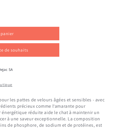
 panier
ste de souhaits
Dejac SA
outique
ur les pattes de velours âgées et sensibles - avec
grédients précieux comme l‘amarante pour
r énergétique réduite aide le chat à maintenir un
cer à une saveur exceptionnelle. La composition
ins de phosphore, de sodium et de protéines, est