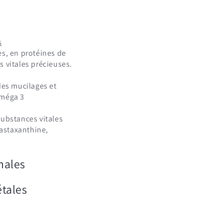
s
es, en protéines de
s vitales précieuses.
des mucilages et
Oméga 3
substances vitales
astaxanthine,
males
tales