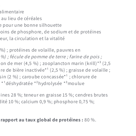
s
 alimentaire
 au lieu de céréales
e pour une bonne silhouette
moins de phosphore, de sodium et de protéines
ur, la circulation et la vitalité
%) ; protéines de volaille, pauvres en
 %) ; fécule de pomme de terre ; farine de pois ;
son de mer (4,5 %) ; zooplancton marin (krill)*³ (2,5
re de bière inactivée*¹ (2,5 %) ; graisse de volaille ;
isin (2 %) ; caroube concassée*¹ ; chlorure de
 | *¹déshydratée *²hydrolysée *³moulue
ines 28 %; teneur en graisse 15 %; cendres brutes
dité 10 %; calcium 0,9 %; phosphore 0,75 %;
rapport au taux global de protéines :
80 %.