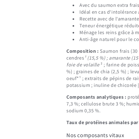
Avec du saumon extra frai
Idéal en cas d‘intolérance
Recette avec de l‘amarante
Teneur énergétique réduit
Ménage les reins grâce à 
Anti-âge naturel pour le coe
Composition :
Saumon frais (30 
cendres
¹ (15,5 %) ; amarante (15
foie de volaille
² ; farine de pois
%) ; graines de chia (2,5 %) ; levu
oeuf*¹ ; extraits de pépins de ra
potassium ; inuline de chicorée
Composants analytiques :
proté
7,3 %; cellulose brute 3 %; humi
sodium 0,35 %.
Taux de protéines animales par 
Nos composants vitaux