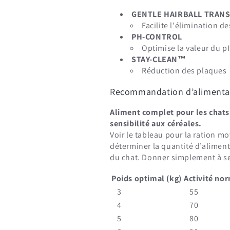
GENTLE HAIRBALL TRANS
Facilite l'élimination d
Connexion requise
PH-CONTROL
Optimise la valeur du pH
Connectez-vous à votre compte pour ajouter des produits à
STAY-CLEAN™
votre liste de souhaits et afficher vos articles précédemment
Réduction des plaques
enregistrés.
Se connecter
Recommandation d’alimenta
Aliment complet pour les chats
sensibilité aux céréales.
Voir le tableau pour la ration m
déterminer la quantité d’aliment
du chat. Donner simplement à sec
Poids optimal (kg)
Activité nor
3
55
4
70
5
80