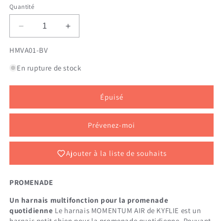
Quantité
Réduire
Augmenter
la
la
SKU:
HMVA01-BV
quantité
quantité
de
de
En rupture de stock
KYFLIE
KYFLIE
HARNAIS
HARNAIS
VESTE
VESTE
Épuisé
MOMENTUM
MOMENTUM
AIR
AIR
XXXS
XXXS
Prévenez-moi
BLEU
BLEU
Ajouter à la liste de souhaits
PROMENADE
Un harnais multifonction pour la promenade
quotidienne
Le harnais MOMENTUM AIR de KYFLIE est un
harnais petit chien pour la promenade quotidienne. Pouvant