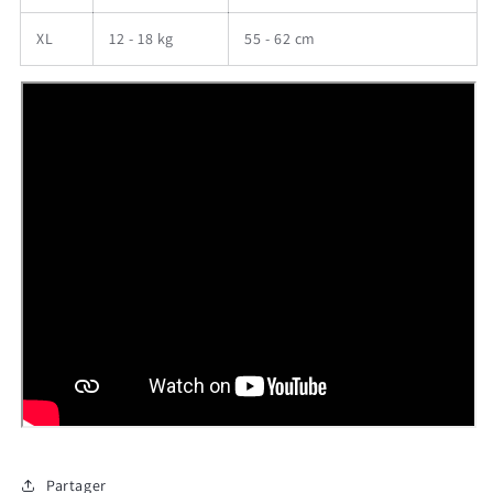
XL
12 - 18 kg
55 - 62 cm
Connexion requise
Connectez-vous à votre compte pour ajouter des
produits à votre liste de souhaits et afficher vos
articles précédemment enregistrés.
Se connecter
Partager