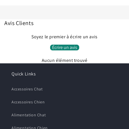
Avis Clients
Soyez le premier à écrire un avis
Écrire un avis
Aucun élément trouvé
Quick Links
Connexion requise
Accessoires Chat
Connectez-vous à votre compte pour ajouter des
produits à votre liste de souhaits et afficher vos
Accessoires Chien
articles précédemment enregistrés.
Se connecter
Alimentation Chat
Alimentation Chien