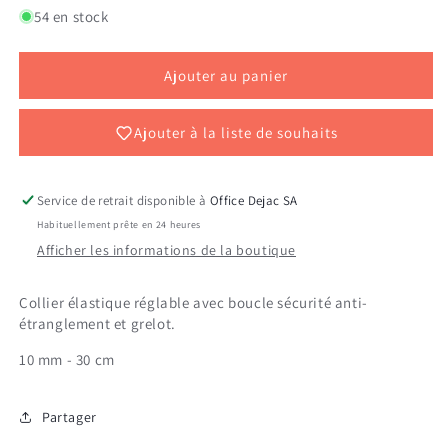
de
de
54 en stock
COLL
COLL
CHAT
CHAT
NYL
NYL
Ajouter au panier
EL
EL
10/30
10/30
ROS
ROS
Ajouter à la liste de souhaits
Service de retrait disponible à
Office Dejac SA
Habituellement prête en 24 heures
Afficher les informations de la boutique
Collier élastique réglable avec boucle sécurité anti-
étranglement et grelot.
10 mm - 30 cm
Partager