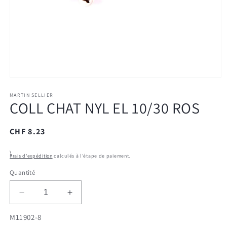
Ouvrir
le
média
MARTIN SELLIER
COLL CHAT NYL EL 10/30 ROS
1
dans
une
fenêtre
Prix
CHF 8.23
modale
habituel
\
Frais d'expédition
calculés à l'étape de paiement.
Quantité
Réduire
Augmenter
la
la
SKU:
M11902-8
quantité
quantité