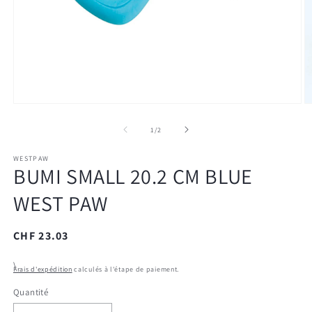
Ouvrir
O
le
le
média
m
de
1
/
2
1
2
dans
d
WESTPAW
une
u
BUMI SMALL 20.2 CM BLUE
fenêtre
f
modale
m
WEST PAW
Prix
CHF 23.03
habituel
\
Frais d'expédition
calculés à l'étape de paiement.
Quantité