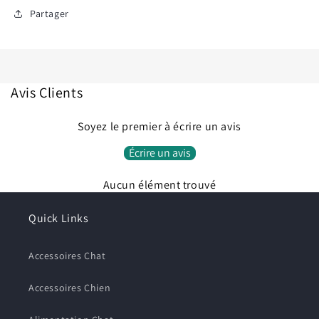
Partager
Connexion requise
Connectez-vous à votre compte pour ajouter des
Avis Clients
produits à votre liste de souhaits et afficher vos
articles précédemment enregistrés.
Soyez le premier à écrire un avis
Se connecter
Écrire un avis
Aucun élément trouvé
Quick Links
Accessoires Chat
Accessoires Chien