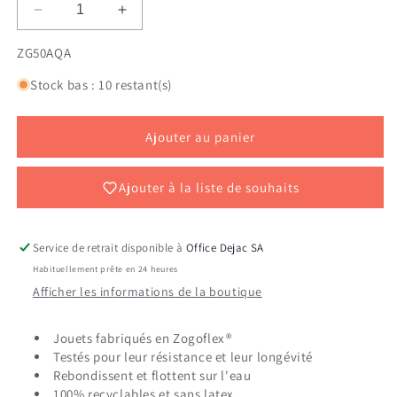
Réduire
Augmenter
la
la
SKU:
ZG50AQA
quantité
quantité
de
de
Stock bas : 10 restant(s)
BUMI
BUMI
SMALL
SMALL
20.2
20.2
Ajouter au panier
CM
CM
BLUE
BLUE
WEST
WEST
Ajouter à la liste de souhaits
PAW
PAW
Service de retrait disponible à
Office Dejac SA
Habituellement prête en 24 heures
Afficher les informations de la boutique
Jouets fabriqués en Zogoflex®
Testés pour leur résistance et leur longévité
Rebondissent et flottent sur l'eau
100% recyclables et sans latex