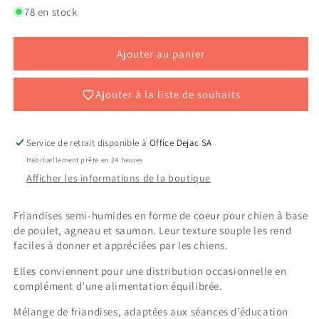
de
de
78 en stock
BUBI
BUBI
SNACK
SNACK
LOVELIES
LOVELIES
Ajouter au panier
300
300
G
G
Ajouter à la liste de souhaits
Service de retrait disponible à
Office Dejac SA
Habituellement prête en 24 heures
Afficher les informations de la boutique
Friandises semi-humides en forme de coeur pour chien à base
de poulet, agneau et saumon. Leur texture souple les rend
faciles à donner et appréciées par les chiens.
Elles conviennent pour une distribution occasionnelle en
complément d’une alimentation équilibrée.
Mélange de friandises, adaptées aux séances d’éducation