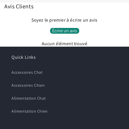
Avis Clients
Connexion requise
Connectez-vous à votre compte pour ajouter des
Soyez le premier à écrire un avis
produits à votre liste de souhaits et afficher vos
Écrire un avis
articles précédemment enregistrés.
Se connecter
Aucun élément trouvé
Quick Links
Accessoires Chat
Accessoires Chien
Alimentation Chat
Alimentation Chien