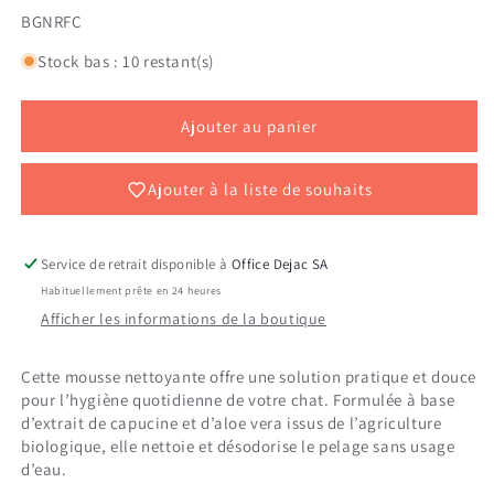
la
la
SKU:
BGNRFC
quantité
quantité
de
de
Stock bas : 10 restant(s)
BIOGANCE
BIOGANCE
CHAT
CHAT
MOUSSE
MOUSSE
Ajouter au panier
SANS
SANS
RINCAGE
RINCAGE
200
200
Ajouter à la liste de souhaits
ML
ML
Service de retrait disponible à
Office Dejac SA
Habituellement prête en 24 heures
Afficher les informations de la boutique
Cette mousse nettoyante offre une solution pratique et douce
pour l’hygiène quotidienne de votre chat. Formulée à base
d’extrait de capucine et d’aloe vera issus de l’agriculture
biologique, elle nettoie et désodorise le pelage sans usage
d’eau.