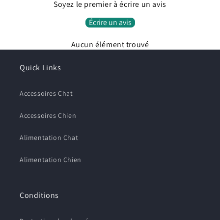
Connexion requise
Soyez le premier à écrire un avis
Connectez-vous à votre compte pour ajouter des
Écrire un avis
produits à votre liste de souhaits et afficher vos
articles précédemment enregistrés.
Aucun élément trouvé
Se connecter
Quick Links
Accessoires Chat
Accessoires Chien
Alimentation Chat
Alimentation Chien
Conditions