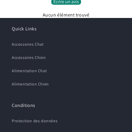
Écrire un avis
Connectez-vous à votre compte pour ajouter des
produits à votre liste de souhaits et afficher vos
Aucun élément trouvé
articles précédemment enregistrés.
Se connecter
Quick Links
Accessoires Chat
Accessoires Chien
Alimentation Chat
Alimentation Chien
Conditions
Protection des données