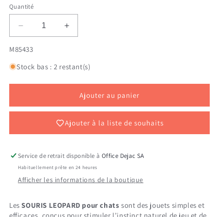
Quantité
Réduire
Augmenter
la
la
SKU:
M85433
quantité
quantité
de
de
Stock bas : 2 restant(s)
SOURIS
SOURIS
LEOPARD
LEOPARD
48
48
Ajouter au panier
PCS
PCS
Ajouter à la liste de souhaits
Service de retrait disponible à
Office Dejac SA
Habituellement prête en 24 heures
Afficher les informations de la boutique
Les
SOURIS LEOPARD pour chats
sont des jouets simples et
efficaces, conçus pour stimuler l’instinct naturel de jeu et de