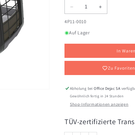
Verringere
Erhöhe
die
die
SKU:
4P11-0010
Menge
Menge
für
für
Auf Lager
TRANSPORTBOX
TRANSPORT
4PETS
4PETS
CAREE
CAREE
In Ware
COOL
COOL
GREY
GREY
Zu Favoriten
Abholung bei
Office Dejac SA
verfügb
Gewöhnlich fertig in 24 Stunden
Shop-Informationen anzeigen
TÜV-zertifizierte Tran