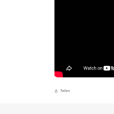
Anmeldung erforderlich
Melden Sie sich bei Ihrem Konto an, um Produkte zu Ihrer
Wunschliste hinzuzufügen und Ihre zuvor gespeicherten
Artikel anzuzeigen.
Login
Teilen