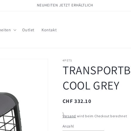
ÜBER 40 JAHRE ERFAHRUNG
eiten
Outlet
Kontakt
4PETS
TRANSPORTB
COOL GREY
Normaler
CHF 332.10
Preis
\
Versand
wird beim Checkout berechnet
Anzahl