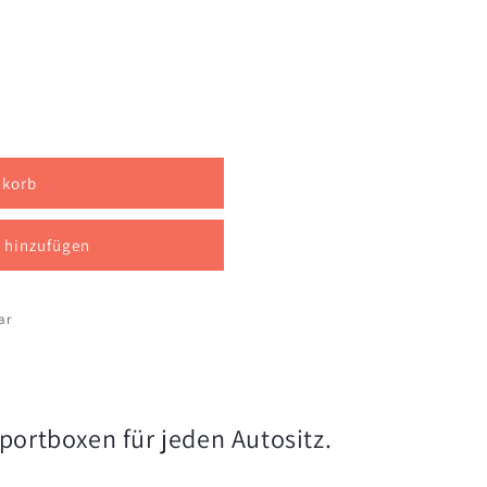
BOX
nkorb
 hinzufügen
ar
sportboxen für jeden Autositz.