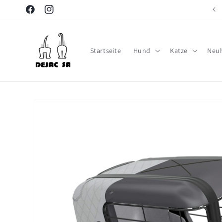
Direkt
NEUHEITEN JETZT ERHÄLTLICH
zum
Facebook
Instagram
Inhalt
Startseite
Hund
Katze
Neuh
Zu
Produktinformationen
springen