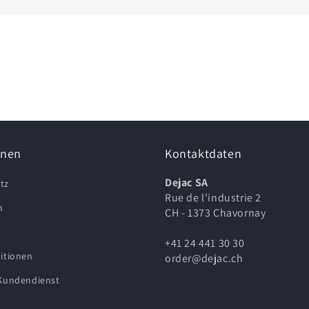
onen
Kontaktdaten
Dejac SA
tz
Rue de l'industrie 2
m
CH - 1373 Chavornay
+41 24 441 30 30
itionen
order@dejac.ch
 Kundendienst